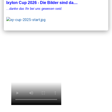
Ixylon Cup 2026 - Die Bilder sind da....
...danke das Ihr bei uns gewesen seid.
Der Verein der Lindower Regattasegler e.V. begrüßt Sie gern als
neues Mitglied. Egal ob als Regatta-, Freizeit-, Fahrtensegler oder
sonstiges Mitglied. Das familiäre Umfeld für jung und nicht mehr
so jung wird Sie begeistern. Nutzen Sie einfach unser
Formular
"Aufnahmeantrag"
.
Wir freuen uns auf Euch!
Imagefilm: Eugenio Maria Russo