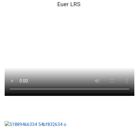
Euer LRS
unser Steini im FD
29er Euro Cup
Crew GER2256: Paula Claus und Jakob Schubach in Action
...klick auf das Bild