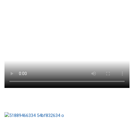
unser Steini im FD
29er Euro Cup
Crew GER2256: Paula Claus und Jakob Schubach in Action
...klick auf das Bild
IDM der Ixylon 2022