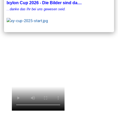
Ixylon Cup 2026 - Die Bilder sind da....
...danke das Ihr bei uns gewesen seid.
Der Verein der Lindower Regattasegler e.V. begrüßt Sie gern als
neues Mitglied. Egal ob als Regatta-, Freizeit-, Fahrtensegler oder
sonstiges Mitglied. Das familiäre Umfeld für jung und nicht mehr
so jung wird Sie begeistern. Nutzen Sie einfach unser
Formular
"Aufnahmeantrag"
.
Wir freuen uns auf Euch!
Imagefilm: Eugenio Maria Russo