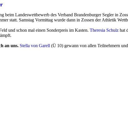
r
ng beim Landeswettbewerb des Verband Brandenburger Segler in Zos
ehmer statt. Samstag Vormittag wurde dann in Zossen der Athletik Wettb
m Feld und schon mal einen Sonderpreis im Kasten.
Theresia Schulz
hat 
kämpft.
ch an uns.
Stella von Garell
(Ü 10) gewann von allen Teilnehmern un