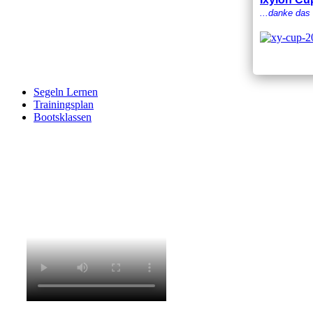
...danke das
Segeln Lernen
Trainingsplan
Bootsklassen
Der Verein der Lindower Regattasegler e.V. begrüßt Sie gern als neues Mitgli
Imagefilm: Eugenio Maria Russo