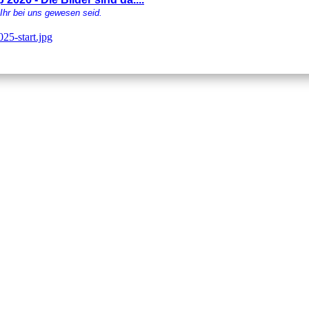
 Ihr bei uns gewesen seid.
ed. Egal ob als Regatta-, Freizeit-, Fahrtensegler oder sonstiges Mitglied. Das
Sie einfach unser
Formular "Aufnahmeantrag"
.
Wir freuen uns auf Euch!