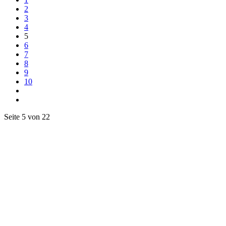
2
3
4
5
6
7
8
9
10
Seite 5 von 22
unser Steini im FD